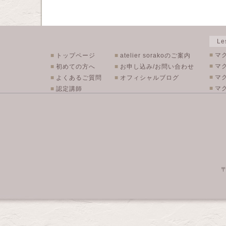
L
■
マ
■
トップページ
■
atelier sorakoのご案内
■
マ
■
初めての方へ
■
お申し込み/お問い合わせ
■
マ
■
よくあるご質問
■
オフィシャルブログ
■
マク
■
認定講師