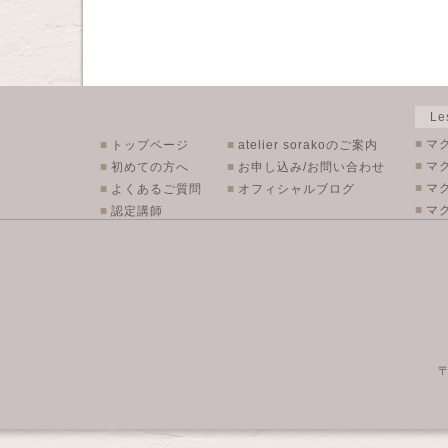
L
■
マ
■
トップページ
■
atelier sorakoのご案内
■
マ
■
初めての方へ
■
お申し込み/お問い合わせ
■
マ
■
よくあるご質問
■
オフィシャルブログ
■
マク
■
認定講師