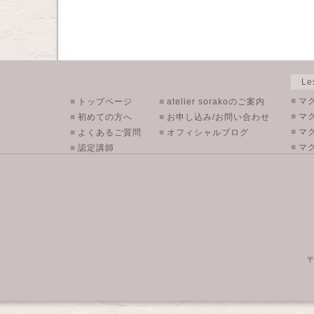
L
■
マ
■
トップページ
■
atelier sorakoのご案内
■
マ
■
初めての方へ
■
お申し込み/お問い合わせ
■
マ
■
よくあるご質問
■
オフィシャルブログ
■
マク
■
認定講師