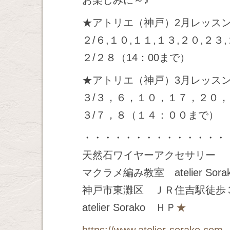
お楽しみに～♪
★アトリエ（神戸）2月レッス
２/６,１０,１１,１３,２０,２３
２/２８（14：00まで）
★アトリエ（神戸）3月レッス
３/３，６，１０，１７，２０
３/７，８（１４：００まで）
・・・・・・・・・・・・・・
天然石ワイヤーアクセサリー
マクラメ編み教室 atelier Sora
神戸市東灘区 ＪＲ住吉駅徒歩
atelier Sorako ＨＰ
★