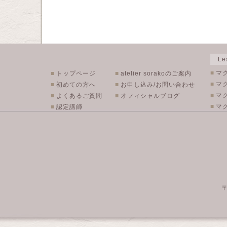
L
■
マ
■
トップページ
■
atelier sorakoのご案内
■
マ
■
初めての方へ
■
お申し込み/お問い合わせ
■
マ
■
よくあるご質問
■
オフィシャルブログ
■
マク
■
認定講師