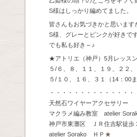
乙姫様の頭？のところをキツく
S様はしっかり編めてました。
皆さんもお気づきかと思います
S様、グレーとピンクが好きで
でも私も好き～♪
★アトリエ（神戸）5月レッス
５/６、８、１１、１９、２２
５/１０、１６、３１（14：00
・・・・・・・・・・・・・・
天然石ワイヤーアクセサリー
マクラメ編み教室 atelier Sora
神戸市東灘区 ＪＲ住吉駅徒歩
atelier Sorako ＨＰ
★