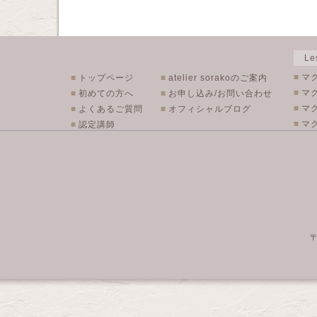
L
■
マ
■
トップページ
■
atelier sorakoのご案内
■
マ
■
初めての方へ
■
お申し込み/お問い合わせ
■
マ
■
よくあるご質問
■
オフィシャルブログ
■
マク
■
認定講師