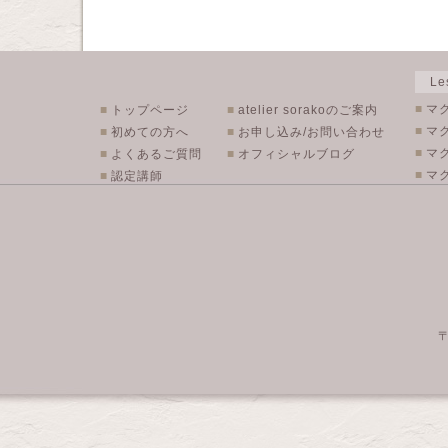
L
■
マ
■
トップページ
■
atelier sorakoのご案内
■
マ
■
初めての方へ
■
お申し込み/お問い合わせ
■
マ
■
よくあるご質問
■
オフィシャルブログ
■
マク
■
認定講師