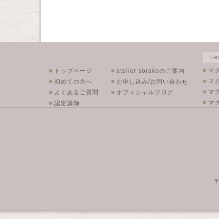
L
■
マ
■
トップページ
■
atelier sorakoのご案内
■
マ
■
初めての方へ
■
お申し込み/お問い合わせ
■
マ
■
よくあるご質問
■
オフィシャルブログ
■
マク
■
認定講師