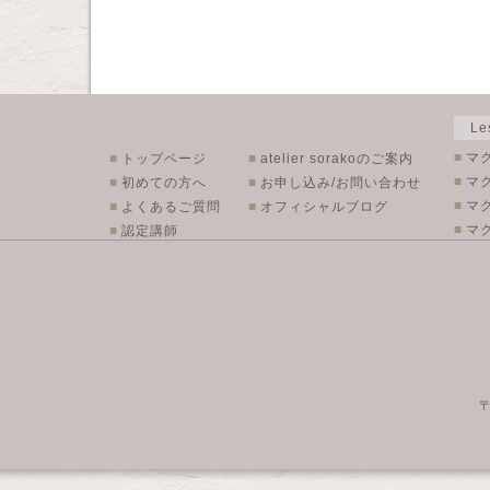
L
■
マ
■
トップページ
■
atelier sorakoのご案内
■
マ
■
初めての方へ
■
お申し込み/お問い合わせ
■
マ
■
よくあるご質問
■
オフィシャルブログ
■
マク
■
認定講師