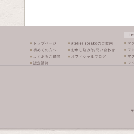
L
■
マ
■
トップページ
■
atelier sorakoのご案内
■
マ
■
初めての方へ
■
お申し込み/お問い合わせ
■
マ
■
よくあるご質問
■
オフィシャルブログ
■
マク
■
認定講師