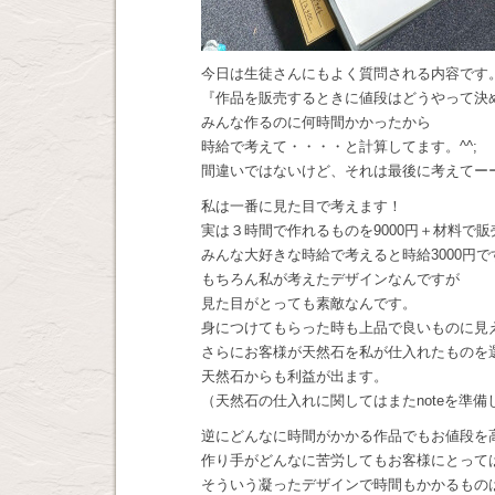
今日は生徒さんにもよく質問される内容です
『作品を販売するときに値段はどうやって決
みんな作るのに何時間かかったから
時給で考えて・・・・と計算してます。^^;
間違いではないけど、それは最後に考えてー
私は一番に見た目で考えます！
実は３時間で作れるものを9000円＋材料で
みんな大好きな時給で考えると時給3000円で
もちろん私が考えたデザインなんですが
見た目がとっても素敵なんです。
身につけてもらった時も上品で良いものに見
さらにお客様が天然石を私が仕入れたものを
天然石からも利益が出ます。
（天然石の仕入れに関してはまたnoteを準
逆にどんなに時間がかかる作品でもお値段を
作り手がどんなに苦労してもお客様にとって
そういう凝ったデザインで時間もかかるもの