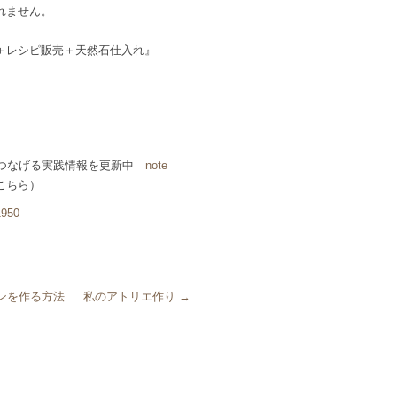
れません。
＋レシピ販売＋天然石仕入れ』
につなげる実践情報を更新中
note
こちら）
1950
ンを作る方法
私のアトリエ作り
→