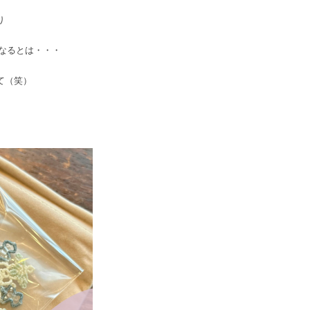
り
になるとは・・・
て（笑）