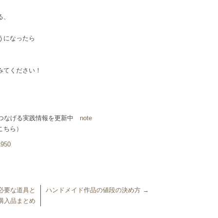
る、
。
うになったら
みてください！
につなげる実践情報を更新中
note
こちら）
1950
必要な道具と
ハンドメイド作品の値段の決め方
→
購入品まとめ