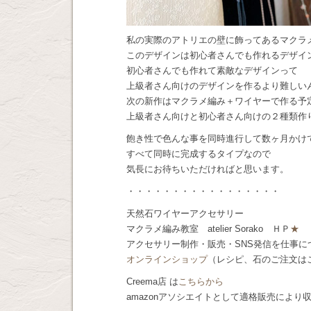
私の実際のアトリエの壁に飾ってあるマクラ
このデザインは初心者さんでも作れるデザイ
初心者さんでも作れて素敵なデザインって
上級者さん向けのデザインを作るより難しい
次の新作はマクラメ編み＋ワイヤーで作る予
上級者さん向けと初心者さん向けの２種類作
飽き性で色んな事を同時進行して数ヶ月かけ
すべて同時に完成するタイプなので
気長にお待ちいただければと思います。
・・・・・・・・・・・・・・・・・
天然石ワイヤーアクセサリー
マクラメ編み教室 atelier Sorako ＨＰ
★
アクセサリー制作・販売・SNS発信を仕事
オンラインショップ
（レシピ、石のご注文は
Creema店 は
こちらから
amazonアソシエイトとして適格販売により