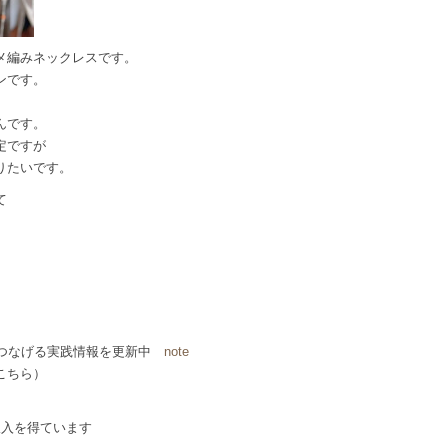
メ編みネックレスです。
ンです。
んです。
定ですが
りたいです。
て
につなげる実践情報を更新中
note
こちら）
収入を得ています