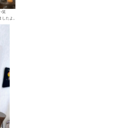
い笑
ましたよ。