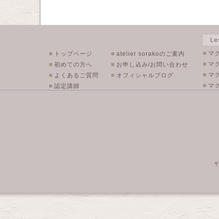
L
■
マ
■
トップページ
■
atelier sorakoのご案内
■
マ
■
初めての方へ
■
お申し込み/お問い合わせ
■
マ
■
よくあるご質問
■
オフィシャルブログ
■
マク
■
認定講師