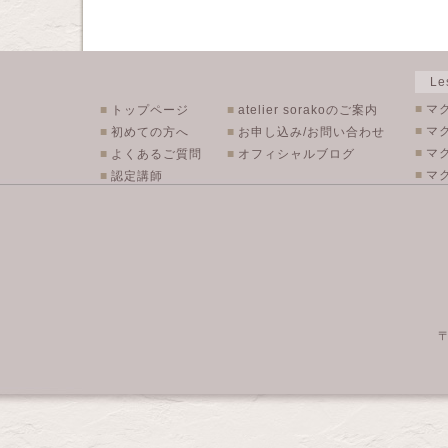
L
■
マ
■
トップページ
■
atelier sorakoのご案内
■
マ
■
初めての方へ
■
お申し込み/お問い合わせ
■
マ
■
よくあるご質問
■
オフィシャルブログ
■
マク
■
認定講師