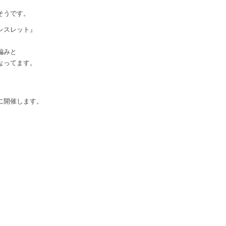
そうです。
レスレット』
編みと
なってます。
に開催します。