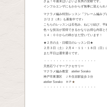
さぁ！今週末はいよいよ長男の受験です。
インフルエンザにもかからず無事に迎えられ
マクラメ編み特別レッスン『フレーム編みブ
２/２２（木）も募集中です♪
こちらのレッスンは石包み、ねじり結び、平
色々な技法が習得できるかなりお得な内容と
１４：００からの枠がまだ空いています！
★２月の土・日曜日のレッスン日★
２月３日（土）２月４・１１・１８日（日）
また平日は通常通りです。
・・・・・・・・・・・・・・・・・
天然石ワイヤーアクセサリー
マクラメ編み教室 atelier Sorako
神戸市東灘区 ＪＲ住吉駅徒歩３分
atelier Sorako ＨＰ
★
・・・・・・・・・・・・・・・・・