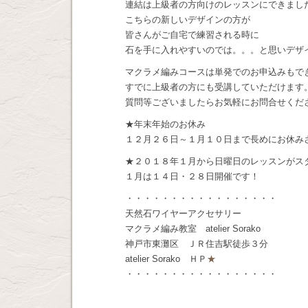
連結は上級者の方向けのレッスンにできまし
こちらの新しいデザインの方が
皆さんがご自宅で練習される時に
石を手に入れやすいのでは。。。と思いデザ
マクラメ編みコースは単発でのお申込みもで
すでに上級者の方にも受講していただけます
質問等ございましたらお気軽にお問合せくだ
★年末年始のお休み
１２月２６日～１月１０日まで長めにお休み
★２０１８年１月から日曜日のレッスンがス
１月は１４日・２８日開催です！
・・・・・・・・・・・・・・・・・
天然石ワイヤーアクセサリー
マクラメ編み教室 atelier Sorako
神戸市東灘区 ＪＲ住吉駅徒歩３分
atelier Sorako ＨＰ
★
・・・・・・・・・・・・・・・・・