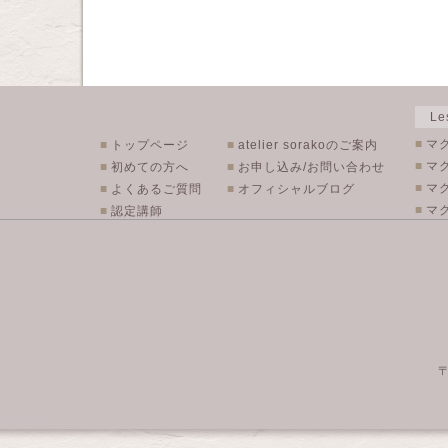
L
■
マ
■
トップページ
■
atelier sorakoのご案内
■
マ
■
初めての方へ
■
お申し込み/お問い合わせ
■
マ
■
よくあるご質問
■
オフィシャルブログ
■
マク
■
認定講師