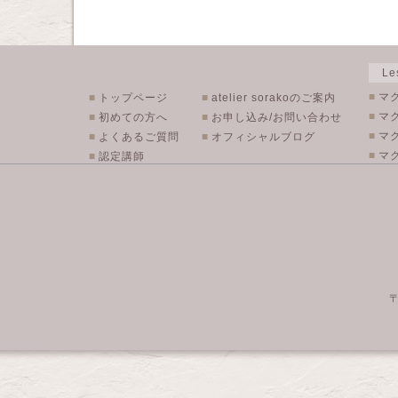
L
■
マ
■
トップページ
■
atelier sorakoのご案内
■
マ
■
初めての方へ
■
お申し込み/お問い合わせ
■
マ
■
よくあるご質問
■
オフィシャルブログ
■
マク
■
認定講師