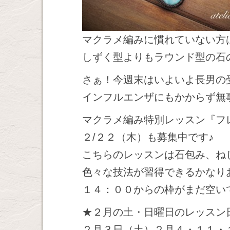
マクラメ編みに慣れていない方
しずく型よりもラウンド型の石
さぁ！今週末はいよいよ長男の
インフルエンザにもかからず無
マクラメ編み特別レッスン『フ
２/２２（木）も募集中です♪
こちらのレッスンは石包み、ね
色々な技法が習得できるかなり
１４：００からの枠がまだ空い
★２月の土・日曜日のレッスン
２月３日（土）２月４・１１・