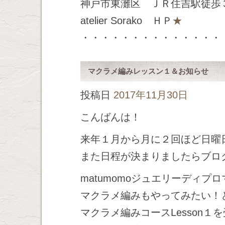
神戸市東灘区 ＪＲ住吉駅徒歩
atelier Sorako ＨＰ
★
・・・・・・・・・・・・・・
マクラメ編みレッスン１＆お知らせ
投稿日
2017年11月30日
こんばんは！
来年１月から月に２回ほど日曜
また日程が決まりましたらブロ
matumomoジュエリーディ
マクラメ編みもやってみたい！
マクラメ編みコースLesson１