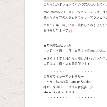
こちらはカボションですので穴のない石です
matumomoパワーストーンエンジェルコー
色々なタイプの天然石をワイヤーでラッピン
２０１８年、新しい事に挑戦してみませんか
お待ちしてま～す
★年末年始のお休み
１２月２６日～１月１０日まで長めにお休み
★２０１８年１月から日曜日のレッスンがス
１月は１４日・２８日開催です！
・・・・・・・・・・・・・・・・・
天然石ワイヤーアクセサリー
マクラメ編み教室 atelier Sorako
神戸市東灘区 ＪＲ住吉駅徒歩３分
atelier Sorako ＨＰ
★
・・・・・・・・・・・・・・・・・