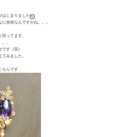
がはじまりました
なに余裕なんですかね。。。
り切ってます。
。。。
せです（笑）
えてみました。
こちらです