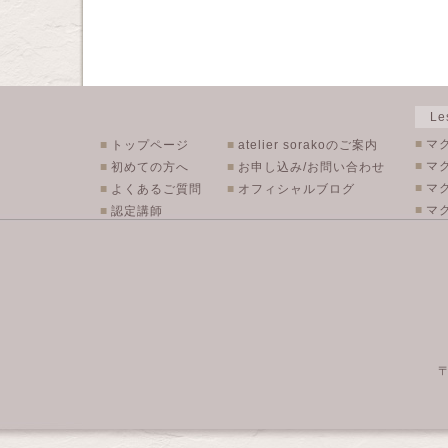
L
■
マ
■
トップページ
■
atelier sorakoのご案内
■
マ
■
初めての方へ
■
お申し込み/お問い合わせ
■
マ
■
よくあるご質問
■
オフィシャルブログ
■
マク
■
認定講師