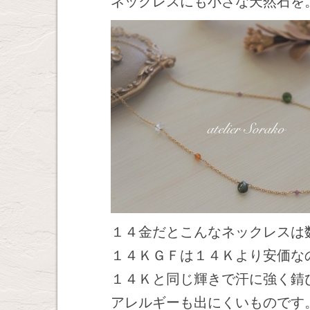
ネックレスにも小さな天然石を
１４金だとこんなネックレスは
１４ＫＧＦは１４Ｋより安価な
１４Ｋと同じ輝きで汗に強く錆
アレルギーも出にくいものです