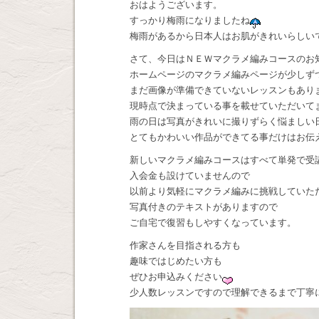
おはようございます。
すっかり梅雨になりましたね
梅雨があるから日本人はお肌がきれいらしい
さて、今日はＮＥＷマクラメ編みコースのお
ホームページのマクラメ編みページが少しず
まだ画像が準備できていないレッスンもあり
現時点で決まっている事を載せていただいて
雨の日は写真がきれいに撮りずらく悩ましい
とてもかわいい作品ができてる事だけはお伝
新しいマクラメ編みコースはすべて単発で受
入会金も設けていませんので
以前より気軽にマクラメ編みに挑戦していた
写真付きのテキストがありますので
ご自宅で復習もしやすくなっています。
作家さんを目指される方も
趣味ではじめたい方も
ぜひお申込みください
少人数レッスンですので理解できるまで丁寧