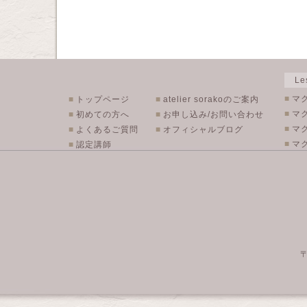
L
■
マ
■
トップページ
■
atelier sorakoのご案内
■
マ
■
初めての方へ
■
お申し込み/お問い合わせ
■
マ
■
よくあるご質問
■
オフィシャルブログ
■
マク
■
認定講師