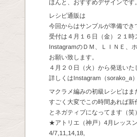
ほんと、おすすめデザインです
レシピ通販は
今回からはサンプルが準備でき
受付は４月１６日（金）２１時
InstagramのＤＭ、ＬＩＮ
お願い致します。
４月２０日（火）から発送いた
詳しくはInstagram（sorak
マクラメ編みの初級レシピはま
すごく大変でこの時間あれば新
とネガティブになってます（笑
★アトリエ（神戸）4月レッス
4/7,11,14,18,