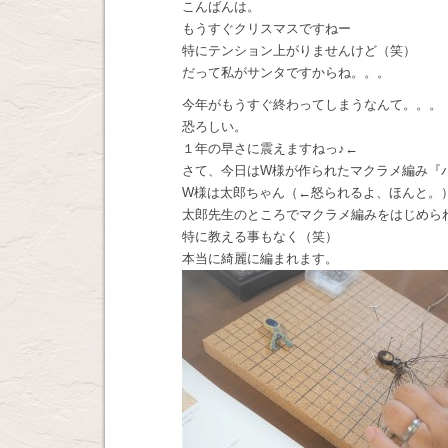
こんばんは。
もうすぐクリスマスですねー
特にテンション上がりませんけど（笑）
だって私がサンタですからね。。。
今年がもうすぐ終わってしまうなんて。。。
恐ろしい。
１年の早さに震えますねっ♪←
さて、今日はW様が作られたマクラメ編み『
W様は太郎ちゃん（←怒られるよ、ほんと。
太郎先生のところでマクラメ編みをはじめら
特に教える事もなく（笑）
本当に綺麗に編まれます。