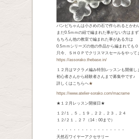
バンビちゃんは小さめの石で作られるとかわ
まだ0.5ｍｍの紐で編まれた事がない方はま
もちろん他の教室で編まれた事がある方は
0.5ｍｍシリーズの他の作品から編まれても
只今、ＳＨＯＰでクリスマスセールをやって
https://assorako.thebase.in/
１２月はマクラメ編み特別レッスンも開催し
初心者さんから経験者さんまで募集中です♪
詳しくはこちらへ
★
https://www.atelier-sorako.com/macrame
★１２月レッスン開催日★
１２/１，５，１９，２２，２３，２４
１２/２１，２７（14：00まで）
・・・・・・・・・・・・・・・・・
天然石ワイヤーアクセサリー