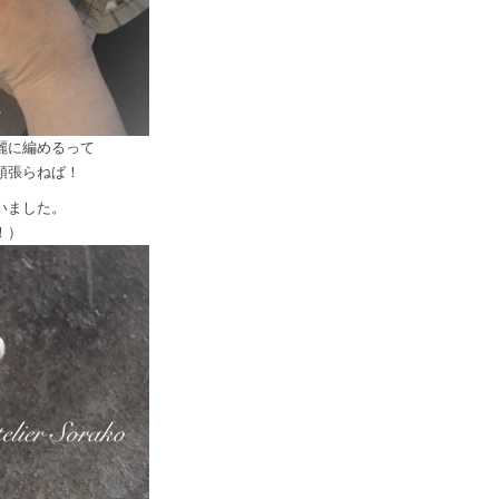
麗に編めるって
頑張らねば！
いました。
！）