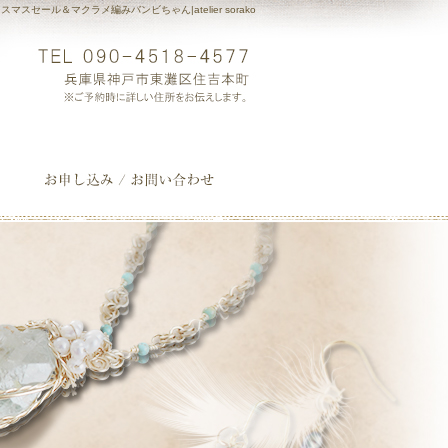
スマスセール＆マクラメ編みバンビちゃん|atelier sorako