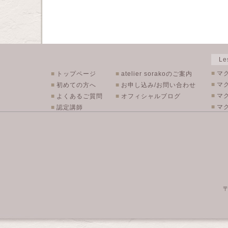
L
■
マ
■
トップページ
■
atelier sorakoのご案内
■
マ
■
初めての方へ
■
お申し込み/お問い合わせ
■
マ
■
よくあるご質問
■
オフィシャルブログ
■
マク
■
認定講師