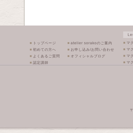
L
■
マ
■
トップページ
■
atelier sorakoのご案内
■
マ
■
初めての方へ
■
お申し込み/お問い合わせ
■
マ
■
よくあるご質問
■
オフィシャルブログ
■
マク
■
認定講師