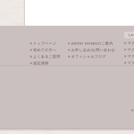
L
■
マ
■
トップページ
■
atelier sorakoのご案内
■
マ
■
初めての方へ
■
お申し込み/お問い合わせ
■
マ
■
よくあるご質問
■
オフィシャルブログ
■
マク
■
認定講師