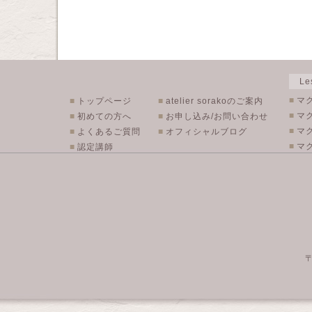
L
■
マ
■
トップページ
■
atelier sorakoのご案内
■
マ
■
初めての方へ
■
お申し込み/お問い合わせ
■
マ
■
よくあるご質問
■
オフィシャルブログ
■
マク
■
認定講師