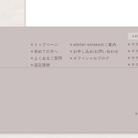
L
■
マ
■
トップページ
■
atelier sorakoのご案内
■
マ
■
初めての方へ
■
お申し込み/お問い合わせ
■
マ
■
よくあるご質問
■
オフィシャルブログ
■
マク
■
認定講師