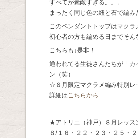
すべてが素敵すぎる。。。
まったく同じ色の紐と石で編み
このペンダントトップはマクラ
初心者の方も編める日までそん
こちらも↓是非！
通われてる生徒さんたちが「カ
ン（笑）
☆８月限定マクラメ編み特別レ
詳細は
こちらから
★アトリエ（神戸）８月レッス
８/１６・２２・２３・２５・